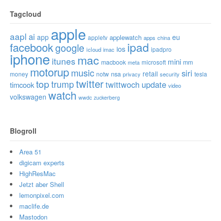
Tagcloud
apple
aapl
ai
app
eu
applewatch
appletv
apps
china
ipad
facebook
google
ios
ipadpro
icloud
imac
iphone
mac
itunes
mini
macbook
microsoft
mm
meta
motorup
music
siri
retail
nsa
money
notw
tesla
privacy
security
twitter
top
trump
twittwoch
update
timcook
video
watch
volkswagen
wwdc
zuckerberg
Blogroll
Area 51
digicam experts
HighResMac
Jetzt aber Shell
lemonpixel.com
maclife.de
Mastodon