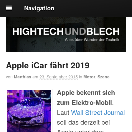
Navigation
Apple iCar fährt 2019
von
Matthias
am
23. September 2015
in
Motor
,
Szene
Apple bekennt sich
zum Elektro-Mobil
.
Laut
Wall Street Journal
soll das derzeit bei
Apple unter dem