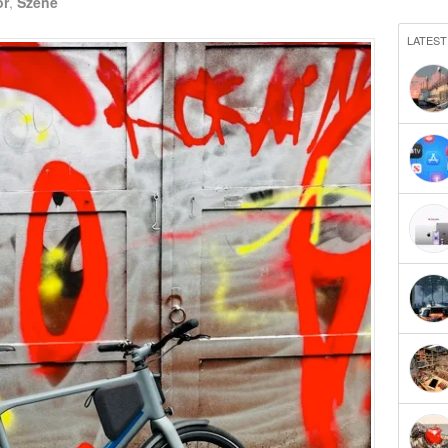
or
,
Szene
LATEST