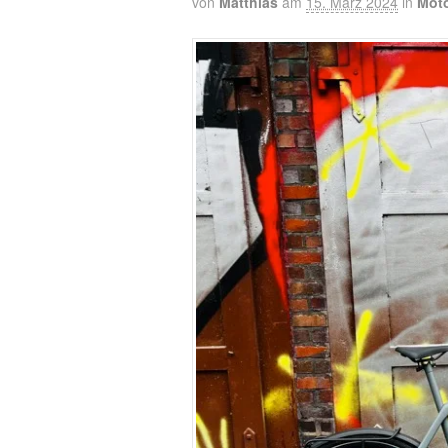
von
Matthias
am
15. März 2024
in
Mot