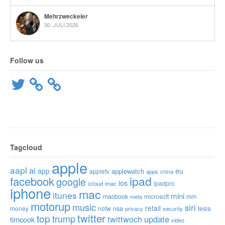
Mehrzweckeier
30. JULI 2026
Follow us
Twitter
Tagcloud
apple
aapl
ai
app
eu
applewatch
appletv
apps
china
ipad
facebook
google
ios
ipadpro
icloud
imac
iphone
mac
itunes
mini
macbook
microsoft
mm
meta
motorup
music
siri
retail
nsa
money
notw
tesla
privacy
security
twitter
top
trump
twittwoch
update
timcook
video