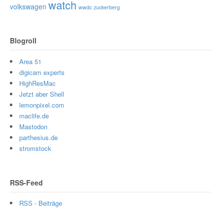
watch
volkswagen
wwdc
zuckerberg
Blogroll
Area 51
digicam experts
HighResMac
Jetzt aber Shell
lemonpixel.com
maclife.de
Mastodon
parthesius.de
stromstock
RSS-Feed
RSS - Beiträge