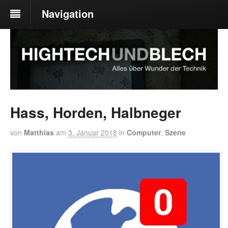
Navigation
Hass, Horden, Halbneger
von
Matthias
am
3. Januar 2018
in
Computer
,
Szene