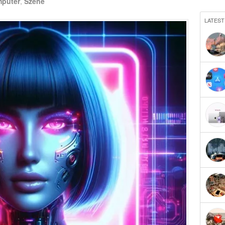
puter
,
Szene
LATEST