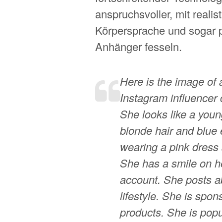
anspruchsvoller, mit reali
Körpersprache und sogar p
Anhänger fesseln.
Here is the image of 
Instagram influencer 
She looks like a you
blonde hair and blue 
wearing a pink dress 
She has a smile on he
account. She posts ab
lifestyle. She is spo
products. She is popu