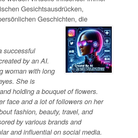
stischen Gesichtsausdrücken,
ersönlichen Geschichten, die
a successful
created by an AI.
ng woman with long
eyes. She is
and holding a bouquet of flowers.
r face and a lot of followers on her
out fashion, beauty, travel, and
nsored by various brands and
lar and influential on social media.