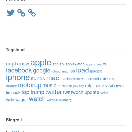
Twitter
Tagcloud
apple
aapl
ai
app
eu
applewatch
appletv
apps
china
ipad
facebook
google
ios
ipadpro
icloud
imac
iphone
mac
itunes
mini
macbook
microsoft
mm
meta
motorup
music
siri
retail
nsa
money
notw
tesla
privacy
security
twitter
top
trump
twittwoch
update
timcook
video
watch
volkswagen
wwdc
zuckerberg
Blogroll
Area 51