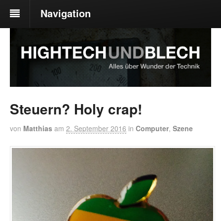
Navigation
Steuern? Holy crap!
von
Matthias
am
2. September 2016
in
Computer
,
Szene