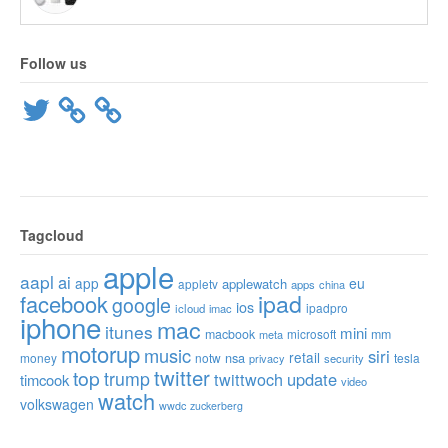
Follow us
Twitter
Tagcloud
apple
aapl
ai
app
eu
applewatch
appletv
apps
china
ipad
facebook
google
ios
ipadpro
icloud
imac
iphone
mac
itunes
mini
macbook
microsoft
mm
meta
motorup
music
siri
retail
nsa
money
notw
tesla
privacy
security
twitter
top
trump
twittwoch
update
timcook
video
watch
volkswagen
wwdc
zuckerberg