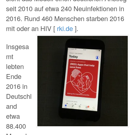
seit 2010 auf etwa 240 Neu­in­fek­tionen in
2016. Rund 460 Menschen starben 2016
mit oder an HIV [
rki.de
].
Insgesa
mt
lebten
Ende
2016 in
Deutschl
and
etwa
88.400